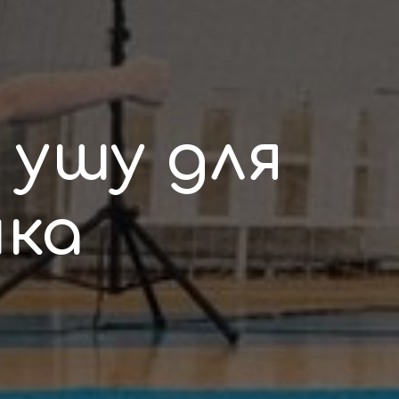
 ушу для
нка