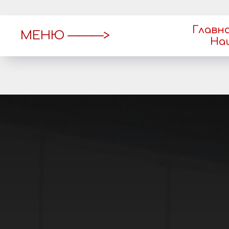
Главн
МЕНЮ ———>
На