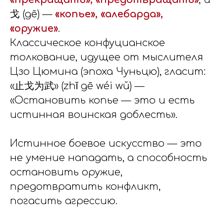
戈 (gē) —
«копье», «алебарда»,
«оружие»
.
Классическое конфуцианское
толкование, идущее от мыслителя
Цзо Цюмина (эпоха Чуньцю), гласит:
«止戈为武» (zhǐ gē wéi wǔ) —
«Остановить копье — это и есть
истинная воинская доблесть».
Истинное боевое искусство — это
не умение нападать, а способность
остановить оружие,
предотвратить конфликт,
погасить агрессию.