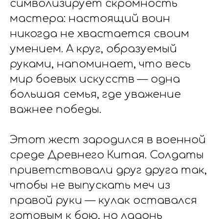
символизирует скромность
мастера: настоящий воин
никогда не хвастается своим
умением. А круг, образуемый
руками, напоминает, что весь
мир боевых искусств — одна
большая семья, где уважение
важнее победы.
Этот жест зародился в военной
среде Древнего Китая. Солдаты
приветствовали друг друга так,
чтобы не выпускать меч из
правой руки — кулак оставался
готовым к бою, но ладонь