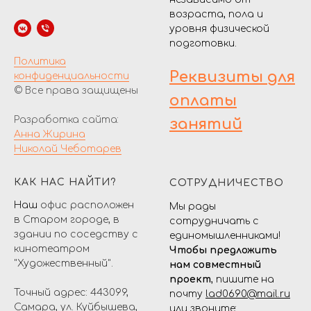
возраста, пола и
уровня физической
подготовки.
Политика
Реквизиты для
конфиденциальности
© Все права защищены
оплаты
Разработка сайта:
занятий
Анна Жирина
Николай Чеботарев
КАК НАС НАЙТИ?
СОТРУДНИЧЕСТВО
Наш
офис расположен
Мы рады
в Старом городе, в
сотрудничать с
здании по соседству с
единомышленниками!
кинотеатром
Чтобы предложить
"Художественный".
нам совместный
проект
, пишите на
Точный адрес: 443099,
почту
lad0690@mail.ru
Самара, ул. Куйбышева,
или звоните: